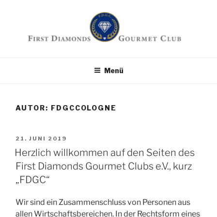
Zum
Inhalt
springen
First Diamonds
Die Seite für Feinschmecker
Menü
Gourmet Club
AUTOR:
FDGCCOLOGNE
VERÖFFENTLICHT
21. JUNI 2019
AM
Herzlich willkommen auf den Seiten des
First Diamonds Gourmet Clubs e.V., kurz
„FDGC“
Wir sind ein Zusammenschluss von Personen aus
allen Wirtschaftsbereichen. In der Rechtsform eines