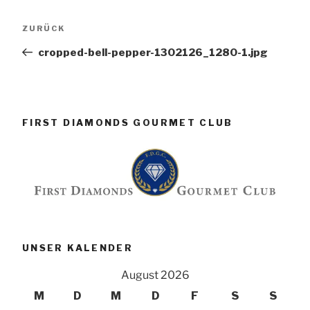
Beitragsnavigation
Vorheriger
ZURÜCK
Beitrag
cropped-bell-pepper-1302126_1280-1.jpg
FIRST DIAMONDS GOURMET CLUB
UNSER KALENDER
August 2026
M
D
M
D
F
S
S