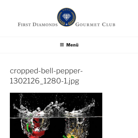
Zum
Inhalt
springen
First Diamonds
Die Seite für Feinschmecker
Menü
Gourmet Club
cropped-bell-pepper-
1302126_1280-1.jpg