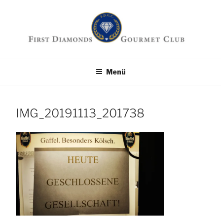
Zum
Inhalt
springen
First Diamonds
Die Seite für Feinschmecker
Menü
Gourmet Club
IMG_20191113_201738