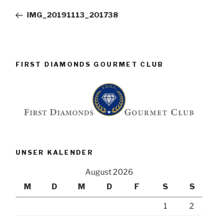
Beitrag
IMG_20191113_201738
FIRST DIAMONDS GOURMET CLUB
UNSER KALENDER
August 2026
M
D
M
D
F
S
S
1
2