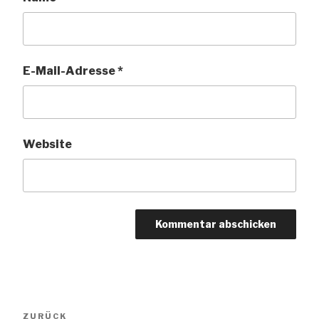
E-Mail-Adresse
*
Website
Beitragsnavigation
Vorheriger
ZURÜCK