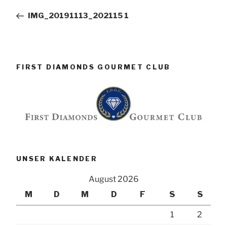
Beitrag
IMG_20191113_202115 1
FIRST DIAMONDS GOURMET CLUB
UNSER KALENDER
August 2026
M
D
M
D
F
S
S
1
2