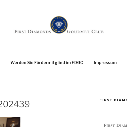
nds Gourmet Club
Werden Sie Fördermitglied im FDGC
Impressum
FIRST DIA
_202439