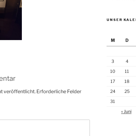
UNSER KAL
M
D
3
4
10
11
entar
17
18
 veröffentlicht.
Erforderliche Felder
24
25
31
« Juni