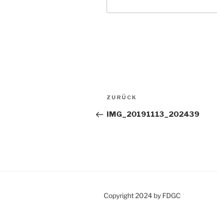
Beitragsnavigation
Vorheriger
ZURÜCK
Beitrag
IMG_20191113_202439
Copyright 2024 by FDGC