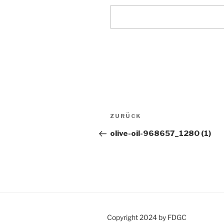
Beitragsnavigation
Vorheriger
ZURÜCK
Beitrag
olive-oil-968657_1280 (1)
Copyright 2024 by FDGC