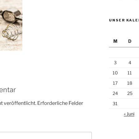
UNSER KAL
M
D
3
4
10
11
17
18
entar
24
25
 veröffentlicht.
Erforderliche Felder
31
« Juni