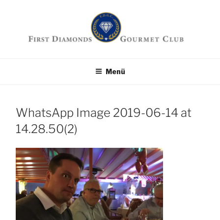
Zum
Inhalt
springen
First Diamonds
Die Seite für Feinschmecker
Menü
Gourmet Club
WhatsApp Image 2019-06-14 at
14.28.50(2)