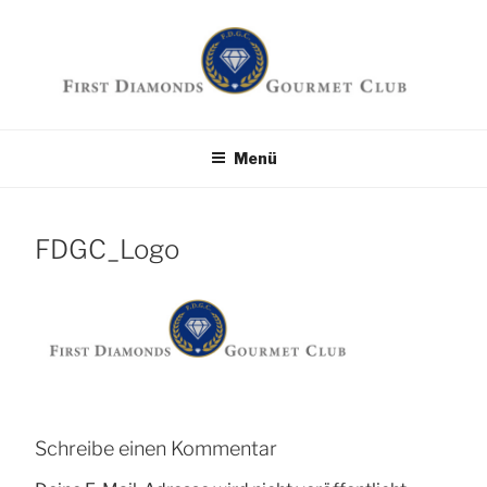
Zum
Inhalt
springen
First Diamonds
Die Seite für Feinschmecker
Menü
Gourmet Club
FDGC_Logo
Schreibe einen Kommentar