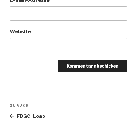
E-Mail-Adresse
*
Website
Beitragsnavigation
Vorheriger
ZURÜCK
Beitrag
FDGC_Logo